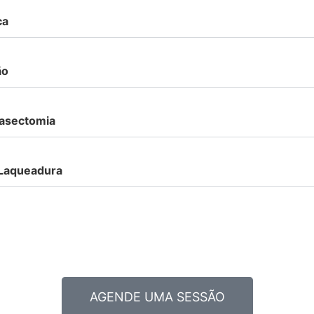
ca
ão
Vasectomia
 Laqueadura
AGENDE UMA SESSÃO