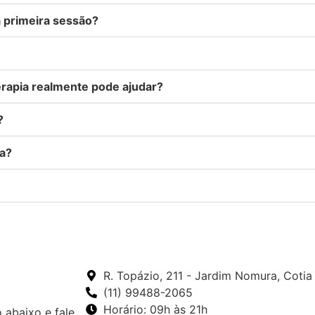
a primeira sessão?
erapia realmente pode ajudar?
?
ia?
R. Topázio, 211 - Jardim Nomura, Cotia
(11) 99488-2065
Horário: 09h às 21h
 abaixo e fale